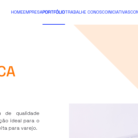
HOME
EMPRESA
PORTFÓLIO
TRABALHE CONOSCO
INICIATIVAS
CO
CA
m de qualidade
ução ideal para o
ita para varejo.